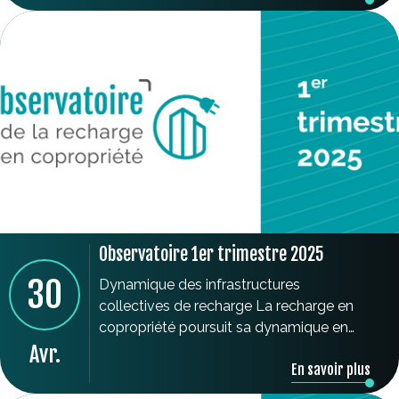
2025 : 35.000 immeubles signés soit
20% des copropriétés 33% des
immeubles ayant voté une solution
opérateur sont déjà équipés. Nombre de
places en croissance […]
Observatoire 1er trimestre 2025
30
Dynamique des infrastructures
collectives de recharge La recharge en
copropriété poursuit sa dynamique en
2025 avec une croissance de 13% sur un
Avr.
En savoir plus
an glissant. A la fin du 1er trimestre 2025 :
plus de 33.000 immeubles signés soit