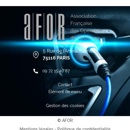
immeubles ayant voté une solution
opérateur sont déjà équipés. Nombre de
places […]
5 Rue de l’Amiral Hamelin
75116 PARIS
09 72 15 40 87
Contact
Élément de menu
Gestion des cookies
© AFOR
Mentions légales
-
Politique de confidentialité