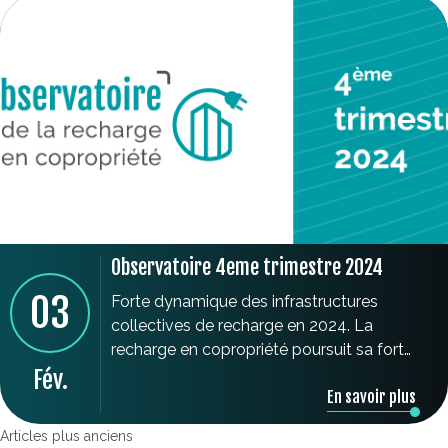
18% des copropriétés 30% des
immeubles ayant voté une solution
opérateur sont déjà équipés. Nombre de
places […]
Observatoire 4eme trimestre 2024
03
Forte dynamique des infrastructures
collectives de recharge en 2024. La
recharge en copropriété poursuit sa forte
dynamique en 2024 avec une croissance
Fév.
En savoir plus
annuelle de 45% sur 3 ans. A fin 2024 :
plus de 32.000 immeubles signés soit
Articles plus anciens
18% des copropriétés 30% des