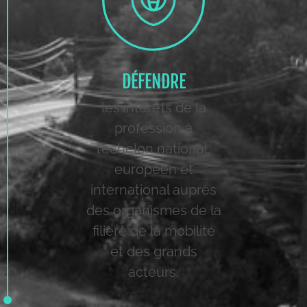
DÉFENDRE
les intérêts de la
profession à
l’échelon national,
européen et
international auprès
des organismes de la
filière de la mobilité
et des grands
acteurs.